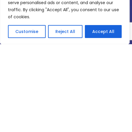
serve personalised ads or content, and analyse our
traffic. By clicking "Accept All", you consent to our use
of cookies.
Customise
Reject All
Accept All
Plan
Familia
COMPLETO
desde
mes hasta 5
39,90€/
dispositivos