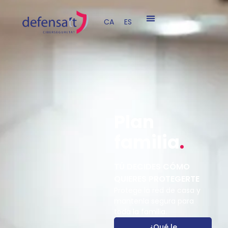
CA
ES
Plan
familia
.
TÚ DECIDES CÓMO
QUIERES PROTEGERTE
Protege la red de casa y
mantenla segura para
toda la familia.
¿Qué le